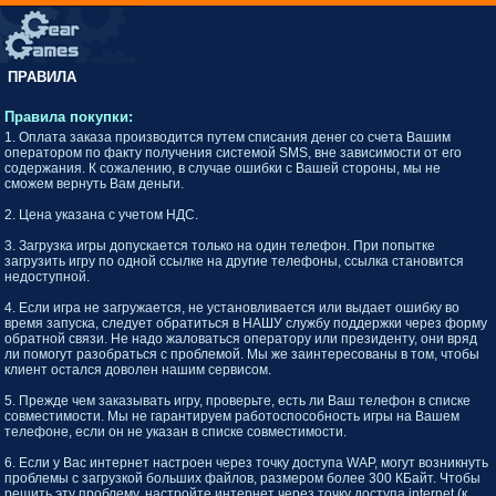
ПРАВИЛА
Правила покупки:
1. Оплата заказа производится путем списания денег со счета Вашим
оператором по факту получения системой SMS, вне зависимости от его
содержания. К сожалению, в случае ошибки с Вашей стороны, мы не
сможем вернуть Вам деньги.
2. Цена указана c учетом НДС.
3. Загрузка игры допускается только на один телефон. При попытке
загрузить игру по одной ссылке на другие телефоны, ссылка становится
недоступной.
4. Если игра не загружается, не установливается или выдает ошибку во
время запуска, следует обратиться в НАШУ службу поддержки через форму
обратной связи. Не надо жаловаться оператору или президенту, они вряд
ли помогут разобраться с проблемой. Мы же заинтересованы в том, чтобы
клиент остался доволен нашим сервисом.
5. Прежде чем заказывать игру, проверьте, есть ли Ваш телефон в списке
совместимости. Мы не гарантируем работоспособность игры на Вашем
телефоне, если он не указан в списке совместимости.
6. Если у Вас интернет настроен через точку доступа WAP, могут возникнуть
проблемы с загрузкой больших файлов, размером более 300 КБайт. Чтобы
решить эту проблему, настройте интернет через точку доступа internet (к