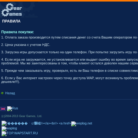
ПРАВИЛА
Правила покупки:
1. Оплата заказа производится путем списания денег со счета Вашим оператором по
2. Цена указана c учетом НДС.
3. Загрузка игры допускается только на один телефон. При попытке загрузить игру п
4. Если игра не загружается, не установливается или выдает ошибку во время запус
проблемой. Мы же заинтересованы в том, чтобы клиент остался доволен нашим серв
5. Прежде чем заказывать игру, проверьте, есть ли Ваш телефон в списке совместим
6. Если у Вас интернет настроен через точку доступа WAP, могут возникнуть проблемы
дешевле!!!).
Назад
(c)2004-2013 Gear Games, Ltd.