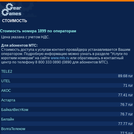
СТОИМОСТЬ
Стоимость номера 1899 по операторам
Цена указана с учетом НДС.
Для абонентов MTC:
Стоимость доступа к услугам контент-провайдера устанавливается Вашим
оператором. Подробную информацию можно узнать в разделе "Услуги по
коротким номерам" на сайте
www.mts.ru
или обратившись в контактный
центр по телефону 8 800 333 0890 (0890 для абонентов МТС).
TELE2
89.68 rur
UTEL
71 rur
АКОС
77.41 rur
Астарта
76.7 rur
БайкалВестКом
76.7 rur
Билайн
77.77 rur
ВолгаТелеком
77.5 rur