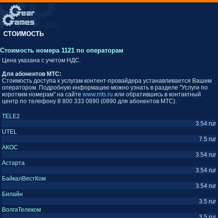
СТОИМОСТЬ
Стоимость номера 1121 по операторам
Цена указана с учетом НДС.
Для абонентов MTC:
Стоимость доступа к услугам контент-провайдера устанавливается Вашим
оператором. Подробную информацию можно узнать в разделе "Услуги по
коротким номерам" на сайте
www.mts.ru
или обратившись в контактный
центр по телефону 8 800 333 0890 (0890 для абонентов МТС).
TELE2
3.54 rur
UTEL
7.5 rur
АКОС
3.54 rur
Астарта
3.54 rur
БайкалВестКом
3.54 rur
Билайн
3.5 rur
ВолгаТелеком
3.5 rur