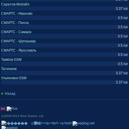
Саратов-Мобайл
3.37 rur
СМАРТС - Иваново
3.5 rur
СМАРТС - Пенза
3.5 rur
СМАРТС - Самара
3.5 rur
СМАРТС - Шупашкар
3.5 rur
СМАРТС - Ярославль
3.5 rur
Тамбов GSM
3.5 rur
Татинком
3.37 rur
Ульяновск GSM
3.37 rur
Назад
(c)2004-2013 Gear Games, Ltd.