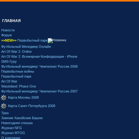
ГЛАВНАЯ
Новости
Форум
>>NEW>>
Первобытный парк
Футбольный Менеджер Онлайн
Art Of War 2: Online
Art Of War 2: Всемирная Конфедерация - iPhone
SMS-Гуру
Футбольный менеджер: Чемпионат России 2008
Первобытные войны
Первобытный парк
Art Of War
Wasteland: Phase One
Футбольный менеджер: Чемпионат России 2007
Карта Москвы 2008
Карта Санкт-Петербурга 2008
Трио
Зимние Ханойские Башни
Новогодняя спешка
Журнал NFG
Журнал MTOG
О компании